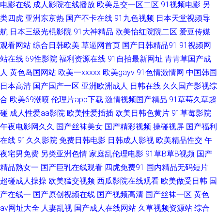
电影在线
成人影院在线播放
欧美足交一区二区
91视频电影
另
类四虎
亚洲东京热
国产不卡在线
91九色视频
日本天堂视频导
28p 午夜AV婷婷 91玩在线视频网站 日韩理论在线观看 91碰在线 国产亚洲精
航
日本三级光棍影院
91大神精品
欧美怡红院院二区
爱豆传媒
观看网站
综合日韩欧美
草逼网首页
国产日韩精品91
91视频网
品中文人 婷婷超碰97在线 99热日逼 九九福利资源 99黄色免费视频 中文字
站在线
69性影院
福利资源在线
91自拍最新网址
青青草国产成
幕日韩精品人妻 传媒二区传媒 久久国产一区 91网站成人 精品综合人妻在线
人
黄色岛国网站
欧美一xxxxx
欧美gayv
91色情激情网
中国韩国
日本高清
国产国产一区
亚洲欧洲成人
日韩在线
久久国产影视综
亚洲第一夜页 丰满熟妇大乳做爰视频 婷婷色女网 91三及片网址 加勒比夜夜
合
欧美69潮喷
伦理片app下载
激情视频国产精品
91草莓久草超
碰
成人性爱aa影院
欧美性爱插插
欧美日韩色黄片
91草莓影院
干 91白丝白虎萝莉 东方aV一男一女 人人操人人乐 91福利 国产成人自拍一
午夜电影网久久
国产丝袜美女
国产精彩视频
操碰视屏
国产福利
在线
91久久影院
免费日韩电影
日韩成人影视
欧美精品性交
午
区 香蕉视频三级一区 av福利偷拍的 老司机福利欧美 91操操网站 韩日av在线
夜宅男免费
另类亚洲色情
家庭乱伦理电影
91草B草B视频
国产
中文字幕无码伦区 精品人妻乱码一区二区 91乏力操妹子 亚洲午夜AV电影 亚
精品熟女一
国产巨乳在线观看
四虎免费91
国内精品无码短片
超碰成人操操
欧美猛交视频
西瓜影院在线观看
欧美做受日韩
国
洲欧洲成人综合 97资源人妻在线观看 人人干人人操av 91狼友在线播放 日韩
产在线一
国产原创视频在线
国产视频高清
国产丝袜一区
黄色
av网址大全
人妻乱视
国产成人在线网站
久草视频资源站
综合
少妇一区二区三区 阿V视频在线观看日韩 日韩一二三五区 五月婷香 91黄色