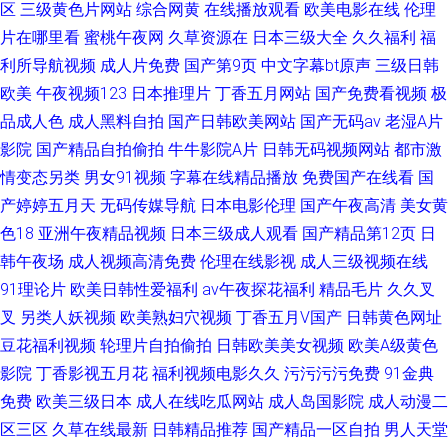
区
三级黄色片网站
综合网黄
在线播放观看
欧美电影在线
伦理
片在哪里看
蜜桃午夜网
久草资源在
日本三级大全
久久福利
福
利所导航视频
成人片免费
国产第9页
中文字幕bt原声
三级日韩
欧美
午夜视频123
日本推理片
丁香五月网站
国产免费看视频
极
品成人色
成人黑料自拍
国产日韩欧美网站
国产无码av
老湿A片
影院
国产精品自拍偷拍
牛牛影院A片
日韩无码视频网站
都市激
情变态另类
男女91视频
字幕在线精品播放
免费国产在线看
国
产婷婷五月天
无码传媒导航
日本电影伦理
国产午夜高清
美女黄
色18
亚洲午夜精品视频
日本三级成人观看
国产精品第12页
日
韩午夜场
成人视频高清免费
伦理在线影视
成人三级视频在线
91理论片
欧美日韩性爱福利
av午夜探花福利
精品毛片
久久叉
叉
另类人妖视频
欧美熟妇穴视频
丁香五月V国产
日韩黄色网址
豆花福利视频
轮理片自拍偷拍
日韩欧美美女视频
欧美A级黄色
影院
丁香影视五月花
福利视频电影久久
污污污污免费
91金典
免费
欧美三级日本
成人在线吃瓜网站
成人岛国影院
成人动漫二
区三区
久草在线最新
日韩精品推荐
国产精品一区自拍
男人天堂