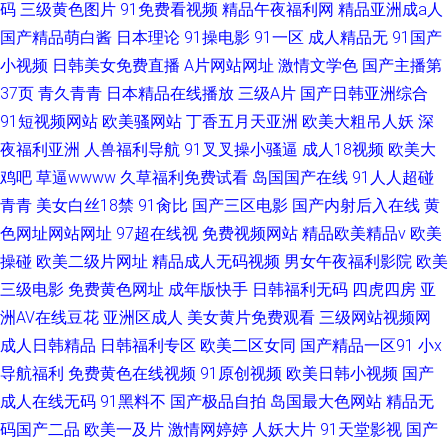
码
三级黄色图片
91免费看视频
精品午夜福利网
精品亚洲成a人
国产精品萌白酱
日本理论
91操电影
91一区
成人精品无
91国产
小视频
日韩美女免费直播
A片网站网址
激情文学色
国产主播第
37页
青久青青
日本精品在线播放
三级A片
国产日韩亚洲综合
91短视频网站
欧美骚网站
丁香五月天亚洲
欧美大粗吊人妖
深
夜福利亚洲
人兽福利导航
91叉叉操小骚逼
成人18视频
欧美大
鸡吧
草逼wwww
久草福利免费试看
岛国国产在线
91人人超碰
青青
美女白丝18禁
91肏比
国产三区电影
国产内射后入在线
黄
色网址网站网址
97超在线视
免费视频网站
精品欧美精品v
欧美
操碰
欧美二级片网址
精品成人无码视频
男女午夜福利影院
欧美
三级电影
免费黄色网址
成年版快手
日韩福利无码
四虎四房
亚
洲AV在线豆花
亚洲区成人
美女黄片免费观看
三级网站视频网
成人日韩精品
日韩福利专区
欧美二区女同
国产精品一区91
小x
导航福利
免费黄色在线视频
91原创视频
欧美日韩小视频
国产
成人在线无码
91黑料不
国产极品自拍
岛国最大色网站
精品无
码国产二品
欧美一及片
激情网婷婷
人妖大片
91天堂影视
国产