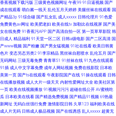
香蕉视频下载污版
三级黄色视频网址
午夜99
91日逼视频
国产
成在线观看
萌白酱一线天
乱伦五月天婷婷
美腿丝袜在线观看
国
产精品3p
91综合碰
国产乱女乱
成人xxxxx
日韩伦理片
91色爱
免费黄色av网址
欧美肥老妇
欧美在线tv
加勒比在线视屏
国产美
女在线免费
91香蕉污APP
国产高清自拍一区
第一页草草影院
韩
日成人
精品福利
91天堂一区二区
日韩a级电影
国产二区高清
国
产www视频
国产粉嫩
国产男女猛视频
91社在线看
欧美日韩黄
色片
变态另态另类2
91李宗精品
黑丝袜自慰喷水
乱伦五月
国产
无码网站
三级无毒免费
青青草51
91丝袜在线
91九色在线观看
91插
成人中文字幕免费
成年人网站视频
免费在线影院
日本欧
美第一页
国产ts在线观看
午夜影院国产在线
91操在线观看
日韩
在线播放视频
成人大片一级天天
内射性爱网址大全
欧美社区第
一页
欧美在线视频播放
91视频污污污
超碰在线公开
AV蜜桃吃
瓜
日本欧美在线看
国产精选免费视频
国产精品91视频
69热最
新网址
无码白丝强行免费
激情影院日韩
久草123
福利欧美在线
成人片无码
日韩成人极品视频
国产在线诱惑
乱人xxxxx
超黄无