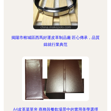
揭陽市榕城區西馬好運皮革制品廠 匠心傳承，品質
鑄就行業典范
A4皮革菜單夾 商務與餐飲場景中的實用美學選擇