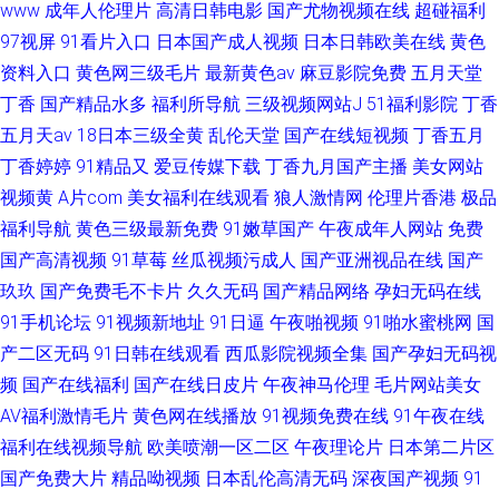
www
成年人伦理片
高清日韩电影
国产尤物视频在线
超碰福利
97视屏
91看片入口
日本国产成人视频
日本日韩欧美在线
黄色
资料入口
黄色网三级毛片
最新黄色av
麻豆影院免费
五月天堂
丁香
国产精品水多
福利所导航
三级视频网站J
51福利影院
丁香
五月天av
18日本三级全黄
乱伦天堂
国产在线短视频
丁香五月
丁香婷婷
91精品又
爱豆传媒下载
丁香九月国产主播
美女网站
视频黄
A片com
美女福利在线观看
狼人激情网
伦理片香港
极品
福利导航
黄色三级最新免费
91嫩草国产
午夜成年人网站
免费
国产高清视频
91草莓
丝瓜视频污成人
国产亚洲视品在线
国产
玖玖
国产免费毛不卡片
久久无码
国产精品网络
孕妇无码在线
91手机论坛
91视频新地址
91日逼
午夜啪视频
91啪水蜜桃网
国
产二区无码
91日韩在线观看
西瓜影院视频全集
国产孕妇无码视
频
国产在线福利
国产在线日皮片
午夜神马伦理
毛片网站美女
AV福利激情毛片
黄色网在线播放
91视频免费在线
91午夜在线
福利在线视频导航
欧美喷潮一区二区
午夜理论片
日本第二片区
国产免费大片
精品呦视频
日本乱伦高清无码
深夜国产视频
91