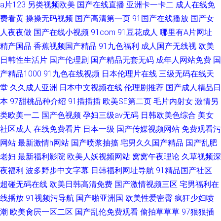
a片123
另类视频欧美
国产在线直播
亚洲卡一卡二
成人在线免
费看黄
操操无码视频
国产高清第一页
91国产在线播放
国产女
人夜夜做
国产在线小视频
91com
91豆花成人
哪里有A片网址
精产国品
香蕉视频国产精品
91九色福利
成人国产无线视
欧美
日韩性生活片
国产伦理剧
国产精品无套无码
成年人网站免费
国
产精品1000
91九色在线视频
日本伦理片在线
三级无码在线天
堂
久久成人亚洲
日本中文视频在线
伦理剧推荐
国产成人精品日
本
97甜桃品种介绍
91插插插
欧美SE第二页
毛片内射女
激情另
类欧美一二
国产色视频
孕妇三级av无码
日韩欧美色综合
美女
社区成人
在线免费看片
日本一级
国产传媒视频网站
免费观看污
网站
最新激情h网站
国产喷浆抽搐
宅男久久国产精品
国产乱肥
老妇
最新福利影院
欧美人妖视频网站
窝窝午夜理论
久草视频深
夜福利
波多野步中文字幕
日韩福利网址导航
91精品国产社区
超碰无码在线
欧美日韩高清免费
国产激情视频三区
宅男福利在
线播放
91视频污导航
国产啪亚洲国
欧美性爱密臀
疯狂少妇喷
潮
欧美肏屄一区二区
国产乱伦免费观看
偷拍草草草
97狠狠插