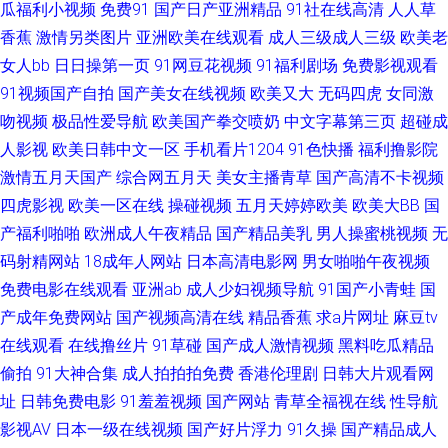
瓜福利小视频
免费91
国产日产亚洲精品
91社在线高清
人人草
香蕉
激情另类图片
亚洲欧美在线观看
成人三级成人三级
欧美老
成人性交 深爱激情五月婷婷 91伊人资源站 免费日韩特黄 91豆花视频在线播
女人bb
日日操第一页
91网豆花视频
91福利剧场
免费影视观看
91视频国产自拍
国产美女在线视频
欧美又大
无码四虎
女同激
放 蜜芽AV影院 91免费精品 欧韩avav 91精品国产久久丝袜 激情啪啪在线观
吻视频
极品性爱导航
欧美国产拳交喷奶
中文字幕第三页
超碰成
看91 91爱豆视频在线观看 国产精国产三级国产普 91深夜网站色 欧美日韩亚
人影视
欧美日韩中文一区
手机看片1204
91色快播
福利撸影院
激情五月天国产
综合网五月天
美女主播青草
国产高清不卡视频
洲色色 91天堂在线 人人操夜夜爽 91人妻国产丝袜 麻豆传媒综合在线 91福
四虎影视
欧美一区在线
操碰视频
五月天婷婷欧美
欧美大BB
国
产福利啪啪
欧洲成人午夜精品
国产精品美乳
男人操蜜桃视频
无
利主播 韩国三级A片网址 自拍在线国产区 欧美日韩麻 91视频进入网页 老湿
码射精网站
18成年人网站
日本高清电影网
男女啪啪午夜视频
免费电影在线观看
亚洲ab
成人少妇视频导航
91国产小青蛙
国
直播网站 91九色女神蝌蚪 九七久久 最新手机av电影 福利姬网站AV 91传媒
产成年免费网站
国产视频高清在线
精品香蕉
求a片网址
麻豆tv
在线观看
在线撸丝片
91草碰
国产成人激情视频
黑料吃瓜精品
网站视频 丰满熟女一区二区三区 av在现 国产乱子伦 中文精品产品网 国产视
偷拍
91大神合集
成人拍拍拍免费
香港伦理剧
日韩大片观看网
频欧美一区 伊人久久伊人 国产精品日产欧美久久 伊人福利导航 豆花av的网
址
日韩免费电影
91羞羞视频
国产网站
青草全福视在线
性导航
影视AV
日本一级在线视频
国产好片浮力
91久操
国产精品成人
址 91黄色视频免费网站 蜜臀亚洲网 91去网站 久久亚洲精品波多 91精品色