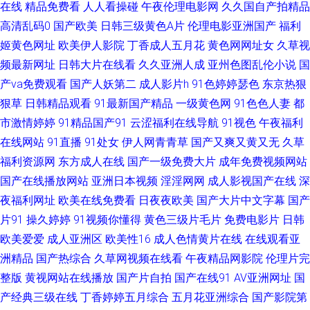
在线
精品免费看
人人看操碰
午夜伦理电影网
久久国自产拍精品
高清乱码0
国产欧美
日韩三级黄色A片
伦理电影亚洲国产
福利
久久超碰人人操 91北京TS兰兰调教直男 国产综合在线不卡 91看片成人版免
姬黄色网址
欧美伊人影院
丁香成人五月花
黄色网网址女
久草视
频最新网址
日韩大片在线看
久久亚洲人成
亚州色图乱伦小说
国
费看 美女理论欧美 91黑丝美女在线诱惑观看 男女上床视频免费看 wwwcom
产va免费观看
国产人妖第二
成人影片h
91色婷婷瑟色
东京热狠
狠草
日韩精品观看
91最新国产精品
一级黄色网
91色色人妻
都
麻豆色色 超碰婷婷91 先锋av黄色电影 国国国国产在线精品 91九色泉州论坛
市激情婷婷
91精品国产91
云涩福利在线导航
91视色
午夜福利
久草在线视频福利 91九色巨乳 久久嫩草精品久久网站 91视频网站入口 欧美
在线网站
91直播
91处女
伊人网青青草
国产又爽又黄又无
久草
福利资源网
东方成人在线
国产一级免费大片
成年免费视频网站
久久一欠 91黄色视频下载网站 91在线视频免费播放 欧美一性一交一交一视
国产在线播放网站
亚洲日本视频
淫淫网网
成人影视国产在线
深
夜福利网址
欧美在线免费看
日夜夜欧美
国产大片中文字幕
国产
91在线观看网站 欧洲久久 91超碰青娱乐 韩国表妹自拍 一区二区不卡熟妇 国
片91
操久婷婷
91视频你懂得
黄色三级片毛片
免费电影片
日韩
欧美爱爱
成人亚洲区
欧美性16
成人色情黄片在线
在线观看亚
产婷婷操逼视频 午夜老司机福利av 色情婷婷五月 www欧美色图com 伪娘ts
洲精品
国产热综合
久草网视频在线看
午夜精品网影院
伦理片完
人妖在线播放 成人深夜福利社在线 视频在线国产 91最新在线精品视频 久久
整版
黄视网站在线播放
国产片自拍
国产在线91
AV亚洲网址
国
产经典三级在线
丁香婷婷五月综合
五月花亚洲综合
国产影院第