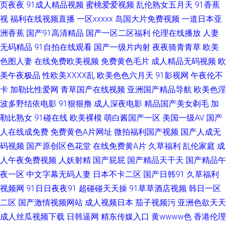
页夜夜
91成人精品视频
蜜桃爱爱视频
乱伦熟女五月天
91香蕉
视
福利在线视频直播
一区xxxxx
岛国大片免费视频
一道日本亚
在线链接 91黄色看片 黑丝美女 少妇26p 91社区免费在线 黑丝无码av 深夜福
洲香蕉
国产91高清精品
国产一区二区福利
伦理在线播放
人妻
利导航 91黄色片网站 国产精品网址 日本黄色高清视频网站 91看精品 国一不
无码精品
91自拍在线观看
国产一级片内射
夜夜骑青青草
欧美
色图人妻
在线免费欧美视频
免费黄色毛片
成人精品无码视频
欧
卡乱伦 色五月麻豆婷婷 91蝌蚪人妻九色 久久肏肏 五月天bb激情网 91原创
美午夜极品
性欧美ⅩⅩⅩⅩ乱
欧美色色六月天
91影视网
午夜伦不
卡
加勒比性爱网
青草国产在线视频
亚洲国产精品导航
欧美色淫
观频在线观看 久操免费观看 亚洲福利一区二区 欧美人妖系列 婷婷色女网 日
波多野结依电影
91狠狠撸
成人深夜电影
精品国产美女剃毛
加
勒比熟女
91碰在线
欧美裸模
萌白酱国产一区
美国一级AV
国产
韩免费乱轮网站 中文字幕人妻无码三区 九色91国产 亚洲色天堂五月丁香 ts
人在线成免费
免费黄色A片网址
微拍福利国产视频
国产人成无
码视频
国产原创区色花堂
在线免费黄A片
久草福利
乱伦家庭
成
伪娘 欧美亚韩国产 91爱豆美女视频 超碰人人妻日 欧美A片网站 91尤物网址
人午夜免费视频
人妖射精
国产屁屁
国产精品天干天
国产精品午
日韩在线97 www男人的天堂 东方Va黑人 伊人大香蕉网 爱爱影院成人l 三级
夜一区
中文字幕无码人妻
日本不卡二区
国产日韩91
久草福利
视频网
91日日夜夜91
超碰碰天天操
91草草酒店视频
韩日一区
黄视频在线 91情爱网 国产精品久久网站 日韩色第5页 91网站在线免费下载
二区
国产激情视频网站
成人视频日本
茄子视频污
亚洲色欲天天
成人丝瓜视频下载
日韩逼网
精东传媒入口
黄wwww色
香港伦理
久久日精品 性国产精品 av福利国产永久免费 人人肏屄 91国厂视频 国产视频