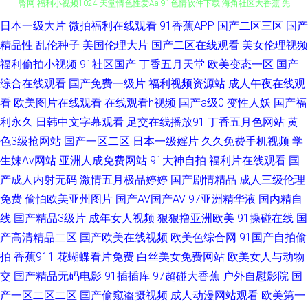
日本一级大片
微拍福利在线观看
91香蕉APP
国产二区三区
国产
国产偷偷碰久草 婷婷她六月天 国产精选91久久 日本不卡在线二区三区 91蜜
精品性
乱伦种子
美国伦理大片
国产二区在线观看
美女伦理视频
臀网 福利小视频1024 天堂情色性爱Aa 91色情软件下载 海角社区大香蕉 先
福利偷拍小视频
91社区国产
丁香五月天堂
欧美变态一区
国产
综合在线观看
国产免费一级片
福利视频资源站
成人午夜在线观
锋AV中文网 91午夜激情 女同扣逼视频 91大师 国产91在线视频红杏 婷婷成
看
欧美图片在线观看
在线观看h视频
国产a级0
变性人妖
国产福
利永久
日韩中文字幕观看
足交在线播放91
丁香五月色网站
黄
人亚洲综合 黑丝美女自慰网站 91唐先生探花视频 欧美色图麻豆传媒 91人妻
色3级抢网站
国产一区二区
日本一级婬片
久久免费手机视频
学
生妹Av网站
亚洲人成免费网站
91大神自拍
福利片在线观看
国
少妇喷水在线 www成人在线 91免费视频在线 久操网国产精品 先锋影音丝袜
产成人内射无码
激情五月极品婷婷
国产剧情精品
成人三级伦理
免费
偷怕欧美亚州图片
国产AV国产AV
97亚洲精华液
国内精自
制服AV 91在线观看播放网址 论理在线 亚洲香蕉伊人 岛国福利社 日韩专区无
线
国产精品3级片
成年女人视频
狠狠撸亚洲欧美
91操碰在线
国
码高清 91熟妇网站 精品少妇导航 五月天bb激情网 91资源共享视频 久久之
产高清精品二区
国产欧美在线视频
欧美色综合网
91国产自拍偷
拍
香蕉911
花蝴蝶看片免费
白丝美女免费网站
欧美女人与动物
久久 亚洲av褔利专区 99热亚洲福利 久久微拍福利视频广场 最新av在线导航
交
国产精品无码电影
91插插库
97超碰大香蕉
户外自慰影院
国
产一区二区二区
国产偷窥盗摄视频
成人动漫网站观看
欧美第一
传媒视频免费在线观看 欧美骚片 91豆花网亚 超碰97在线成人影视 日韩福利