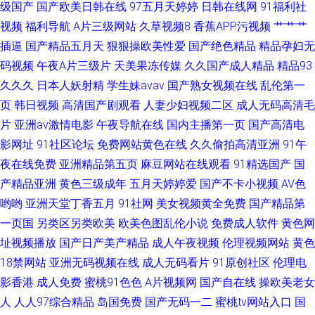
区 99福利视频在线导航 五月天婷婷福利 福利午夜99 在线视频pron 久久婷婷
级国产
国产欧美日韩在线
97五月天婷婷
日韩在线网
91福利社
视频
福利导航
A片三级网站
久草视频8
香蕉APP污视频
艹艹艹
视频在线播放
插逼
国产精品五月天
狠狠操欧美性爱
国产绝色精品
精品孕妇无
码视频
午夜A片三级片
天美果冻传媒
久久国产成人精品
精品93
久久久
日本人妖射精
学生妹avav
国产熟女视频在线
乱伦第一
页
韩日视频
高清国产剧观看
人妻少妇视频二区
成人无码高清毛
片
亚洲av激情电影
午夜导航在线
国内主播第一页
国产高清电
影网址
91社区论坛
免费网站黄色在线
久久偷拍高清亚洲
91午
夜在线免费
亚洲精品第五页
麻豆网站在线观看
91精选国产
国
产精品亚洲
黄色三级成年
五月天婷婷爱
国产不卡小视频
AV色
哟哟
亚洲天堂丁香五月
91社网
美女视频黄全免费
国产精品第
一页国
另类区另类欧美
欧美色图乱伦小说
免费成人软件
黄色网
址视频播放
国产日产美产精品
成人午夜视频
伦理视频网站
黄色
18禁网站
亚洲无码视频在线
成人无码看片
91原创社区
伦理电
影香港
成人免费
蜜桃91色色
A片视频网
国产自在线
操欧美老女
人
人人97综合精品
岛国免费
国产无码一二
蜜桃tv网站入口
国