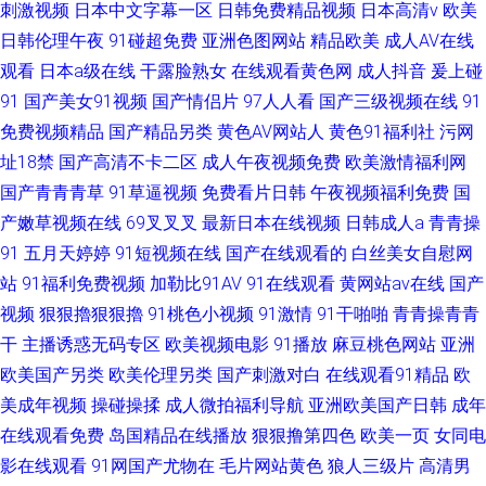
刺激视频
日本中文字幕一区
日韩免费精品视频
日本高清v
欧美
日韩伦理午夜
91碰超免费
亚洲色图网站
精品欧美
成人AV在线
观看
日本a级在线
干露脸熟女
在线观看黄色网
成人抖音
爰上碰
91
国产美女91视频
国产情侣片
97人人看
国产三级视频在线
91
免费视频精品
国产精品另类
黄色AV网站人
黄色91福利社
污网
址18禁
国产高清不卡二区
成人午夜视频免费
欧美激情福利网
国产青青青草
91草逼视频
免费看片日韩
午夜视频福利免费
国
产嫩草视频在线
69叉叉叉
最新日本在线视频
日韩成人a
青青操
91
五月天婷婷
91短视频在线
国产在线观看的
白丝美女自慰网
站
91福利免费视频
加勒比91AV
91在线观看
黄网站av在线
国产
视频
狠狠擼狠狠擼
91桃色小视频
91激情
91干啪啪
青青操青青
干
主播诱惑无码专区
欧美视频电影
91播放
麻豆桃色网站
亚洲
欧美国产另类
欧美伦理另类
国产刺激对白
在线观看91精品
欧
美成年视频
操碰操揉
成人微拍福利导航
亚洲欧美国产日韩
成年
在线观看免费
岛国精品在线播放
狠狠撸第四色
欧美一页
女同电
影在线观看
91网国产尤物在
毛片网站黄色
狼人三级片
高清男