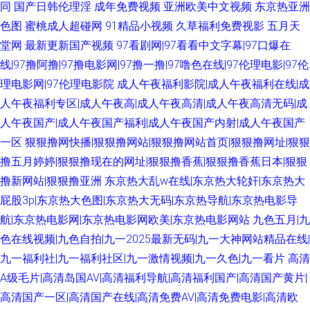
同
国产日韩伦理淫
成年免费视频
亚洲欧美中文视频
东京热亚洲
色图
蜜桃成人超碰网
91精品小视频
久草福利免费视影
五月天
堂网
最新更新国产视频
97看剧网|97看看中文字幕|97口爆在
线|97撸阿撸|97撸电影网|97撸一撸|97噜色在线|97伦理电影|97伦
理电影网|97伦理电影院
成人午夜福利影院|成人午夜福利在线|成
人午夜福利专区|成人午夜高|成人午夜高清|成人午夜高清无码|成
人午夜国产|成人午夜国产福利|成人午夜国产内射|成人午夜国产
一区
狠狠撸网快播|狠狠撸网站|狠狠撸网站首页|狠狠撸网址|狠狠
撸五月婷婷|狠狠撸现在的网址|狠狠撸香蕉|狠狠撸香蕉日本|狠狠
撸新网站|狠狠撸亚洲
东京热大乱w在线|东京热大轮奸|东京热大
屁股3p|东京热大色图|东京热大无码|东京热导航|东京热电影导
航|东京热电影网|东京热电影网欧美|东京热电影网站
九色五月|九
色在线视频|九色自拍|九一2025最新无码|九一大神网站精品在线|
九一福利社|九一福利社区|九一激情视频|九一久色|九一看片
高清
A级毛片|高清岛国AV|高清福利导航|高清福利国产|高清国产黄片|
高清国产一区|高清国产在线|高清免费AV|高清免费电影|高清欧