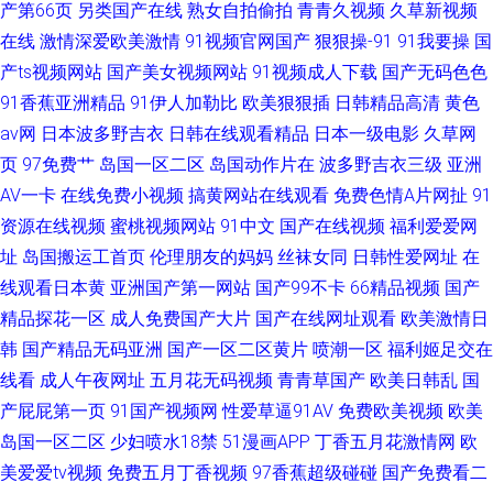
产第66页
另类国产在线
熟女自拍偷拍
青青久视频
久草新视频
在线
激情深爱欧美激情
91视频官网国产
狠狠操-91
91我要操
国
产ts视频网站
国产美女视频网站
91视频成人下载
国产无码色色
91香蕉亚洲精品
91伊人加勒比
欧美狠狠插
日韩精品高清
黄色
av网
日本波多野吉衣
日韩在线观看精品
日本一级电影
久草网
页
97免费艹
岛国一区二区
岛国动作片在
波多野吉衣三级
亚洲
AV一卡
在线免费小视频
搞黄网站在线观看
免费色情A片网扯
91
资源在线视频
蜜桃视频网站
91中文
国产在线视频
福利爱爱网
址
岛国搬运工首页
伦理朋友的妈妈
丝袜女同
日韩性爱网址
在
线观看日本黄
亚洲国产第一网站
国产99不卡
66精品视频
国产
精品探花一区
成人免费国产大片
国产在线网址观看
欧美激情日
韩
国产精品无码亚洲
国产一区二区黄片
喷潮一区
福利姬足交在
线看
成人午夜网址
五月花无码视频
青青草国产
欧美日韩乱
国
产屁屁第一页
91国产视频网
性爱草逼91AV
免费欧美视频
欧美
岛国一区二区
少妇喷水18禁
51漫画APP
丁香五月花激情网
欧
美爱爱tv视频
免费五月丁香视频
97香蕉超级碰碰
国产免费看二