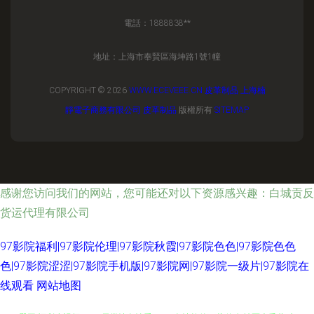
電話：1888838**
地址：上海市奉賢區海坤路1號1幢
COPYRIGHT © 2026
WWW.ECEVEEE.CN
皮革制品
上海楠
靜電子商務有限公司
皮革制品
版權所有
SITEMAP
感谢您访问我们的网站，您可能还对以下资源感兴趣：白城贡反
货运代理有限公司
97影院福利|97影院伦理|97影院秋霞|97影院色色|97影院色色
色|97影院涩涩|97影院手机版|97影院网|97影院一级片|97影院在
线观看
网站地图