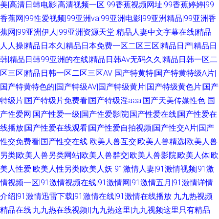
美|高清日韩电影|高清视频一区
99香蕉视频网址|99香蕉婷婷|99
香蕉网|99性爱视频|99亚洲va|99亚洲电影|99亚洲精品|99亚洲香
蕉网|99亚洲伊人|99亚洲资源天堂
精品人妻中文字幕在线|精品
人人操|精品日本久|精品日本免费一区二区三区|精品日产|精品日
韩|精品日韩99亚洲的在线|精品日韩Av无码久久|精品日韩一区二
区三区|精品日韩一区二区三区AV
国产特黄特|国产特黄特级A片|
国产特黄特色的|国产特级AV|国产特级黄片|国产特级黄色片|国产
特级片|国产特级片免费看|国产特级淫aaa|国产天美传媒性色
国
产性爱网|国产性爱一级|国产性爱影院|国产性爱在线|国产性爱在
线播放|国产性爱在线观看|国产性爱自拍视频|国产性交A片|国产
性交免费看|国产性交在线
欧美人兽互交|欧美人兽精选|欧美人兽
另类|欧美人兽另类网站|欧美人兽群交|欧美人兽影院|欧美人体|欧
美人性爱|欧美人性另类|欧美人妖
91激情人妻|91激情视频|91激
情视频一区|91激情视频在线|91激情网|91激情五月|91激情详情
介绍|91激情迅雷下载|91激情在线|91激情在线播放
九九热视频
精品在线|九九热在线视频I|九九热这里|九九视频这里只有精品