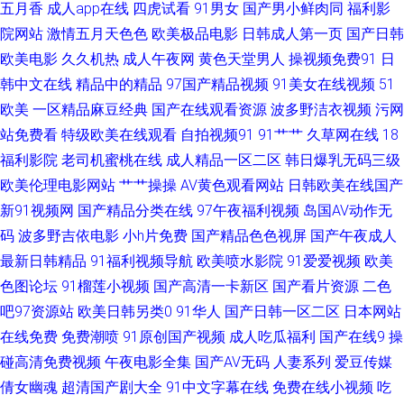
五月香
成人app在线
四虎试看
91男女
国产男小鲜肉同
福利影
院网站
激情五月天色色
欧美极品电影
日韩成人第一页
国产日韩
直播小电影 AV成人伊人 美日老女人BB 亚洲五月天色色 91小仙女思妍 豆花
欧美电影
久久机热
成人午夜网
黄色天堂男人
操视频免费91
日
韩中文在线
精品中的精品
97国产精品视频
91美女在线视频
51
视频在线网址 日韩综合网址 91黄页字幕网 91n首页 成人午夜在线 91国际在
欧美
一区精品麻豆经典
国产在线观看资源
波多野洁衣视频
污网
线 九一黑料在线观看 成人品网站在线观看 色悠悠手机综合 91在线资源福利
站免费看
特级欧美在线观看
自拍视频91
91艹艹
久草网在线
18
福利影院
老司机蜜桃在线
成人精品一区二区
韩日爆乳无码三级
站 俺来也去婷婷听听 日韩天堂日日干 91微拍网 免费福利A片导航 91传媒免
欧美伦理电影网站
艹艹操操
AV黄色观看网站
日韩欧美在线国产
新91视频网
国产精品分类在线
97午夜福利视频
岛国AV动作无
费看 国产欧美线熟精 午夜瑟瑟 91资源在线观看 日韩成人在线不卡 91无码精
码
波多野吉依电影
小h片免费
国产精品色色视屏
国产午夜成人
最新日韩精品
91福利视频导航
欧美喷水影院
91爱爱视频
欧美
品蜜桃 乱子伦毛片国产 91官方网站在线观看 国精产品自偷自偷综合 亚洲日
色图论坛
91榴莲小视频
国产高清一卡新区
国产看片资源
二色
吧97资源站
欧美日韩另类0
91华人
国产日韩一区二区
日本网站
韩成人在线 成人福利午夜无码 亚洲天堂久久色 福利导航岛国 午夜精品久久
在线免费
免费潮喷
91原创国产视频
成人吃瓜福利
国产在线9
操
99狼友在线视频 欧美资源网 91女神孕妇 九一免费视频 在线观看下载黄 东方
碰高清免费视频
午夜电影全集
国产AV无码
人妻系列
爱豆传媒
倩女幽魂
超清国产剧大全
91中文字幕在线
免费在线小视频
吃
av手机在线观看 自拍92AV 黑料有码 91pro成人 福利精品在线 亚洲天堂色色