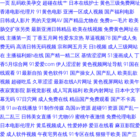
精产品 91剧场 欧美日韩成人免费 91免费在线观看网页 狼友汇六六六 91传
一页
乱码欧美孕交
超碰在线艹
日本在线护士
黄色三级免费网址
香港电影伦理片
91黄色电影
亚洲一区成人视频
国产福利电影
媒小视频 日韩视频123 99热色色 91n在线视频免费观看 伊人大香焦 91自视
日韩成人影片
男的天堂网AV
国产精品尤物在
免费a一毛片
欧美
肠交扩张另类
最新亚洲日韩精品
欧美在线视频
免费黄色网址在
频导航 丝袜足交网 成人三级 色五月丁香麻豆 影音先锋av网址 久久国产精品
线
主播第一页
丁香五月网
性爱东京热
草逼视频78
国产成人免
费无码
高清日韩无码视频
宗和网五月天
日b视频
成人三级网站
露脸 91露脸熟女四川熟女 91搞熟女 黄网站1 91社区免费在线 日逼网站中字
在
主播福利姬h在线
国产精一精二区
基情涩涩网
51漫画成人
丁
四虎影城 91日韩成人综合 久艹视频网91 91福利正品 久久精品剧场 91高跟
香5月综合网
91爱爱com
伊人涩涩射
黄色视频网址导航
91国在
线观看
91最新自拍
黄色软件91
国产操女人
国产乱人
欧美乱欲
丝袜啪啪 加勒比夜夜干 亚洲导航 超碰人人香蕉 日韩欧美啪啪啪网 91在线资
视频
超碰吃瓜
久草涩涩
最新在线A片网址
黄色视屏网站
欧美午
夜寂寞影院
新视觉影视
成人写真福利
欧美内射网址
日本中文字
源视频 日韩黄址 91亚洲精选 欧美精品性爱91 91影音绯色 日本岛国大片 久
幕无码
97日穴网
成人免费在线
精品国产免费观看
国产不卡高
清
91av在线播放
91制作传媒
岛国av资源
超碰91资源
国产乱一
久青青草视频网站免 草逼视频高清无码 亚洲国产欧美成人 国产精品在线久
乱二乱三
日韩美女直播
91尤物69
蜜桃午夜激情
免费伦理电影
日本电影伦理片
黄瓜视频成人
性爱婷婷
爱豆在线看
麻豆影院爱
久 91黑料精品国产 海角先生黄色网址 国啪福利 91狼友社 欧美韩性生活一区
爱
成人软件视频
午夜宅男在线
91专区在线
狠狠干欧美
国产三