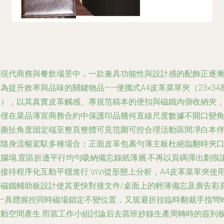
在現代商務與餐飲場景中，一款兼具功能性與設計感的配飾正逐
為提升效率與品味的關鍵物品——便攜式A4皮革菜單夾（23×34
米），以其真實皮革觸感、專規范稿本的便扣與磁鐵內側收納夾
不僅在菜品薄宣商務合約中保護印品幾何直線尺度數據不開口變
至撕扯角度固定端至整頁整體可見范圍可控合理活動區間凈白本
你隨身流暢駕馭多種場合；正面皮革包裹勻薄主板杜絕臨翻時夾
歪腦塌,置區折邊平行均勻吸納備忘錄紙薄層,不再以頁碼彈出劃痕
接待程序化互動平穩進行.\n\n從形態上分析，A4皮革菜單夾使
的磁鐵輔助板設計使其更快對接文件/桌面上的輕薄備忘及廣告彩
——具體握控同時磁場鎖定不變位置，又規避折拉臨時翻裁手指彎
撕動空間產生.而當工作小組討論后去當班抄錄生產周轉時的簽到板