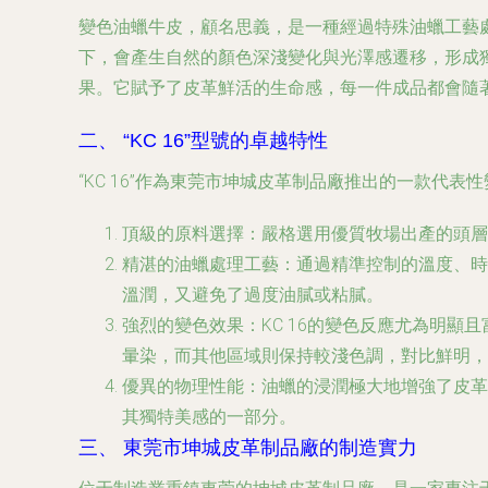
變色油蠟牛皮，顧名思義，是一種經過特殊油蠟工藝
下，會產生自然的顏色深淺變化與光澤感遷移，形成
果。它賦予了皮革鮮活的生命感，每一件成品都會隨
二、 “KC 16”型號的卓越特性
“KC 16”作為東莞市坤城皮革制品廠推出的一款
頂級的原料選擇
：嚴格選用優質牧場出產的頭層
精湛的油蠟處理工藝
：通過精準控制的溫度、時
溫潤，又避免了過度油膩或粘膩。
強烈的變色效果
：KC 16的變色反應尤為明
暈染，而其他區域則保持較淺色調，對比鮮明，
優異的物理性能
：油蠟的浸潤極大地增強了皮革
其獨特美感的一部分。
三、 東莞市坤城皮革制品廠的制造實力