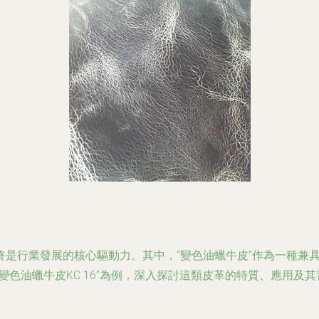
終是行業發展的核心驅動力。其中，“變色油蠟牛皮”作為一種兼
變色油蠟牛皮KC 16”為例，深入探討這類皮革的特質、應用及