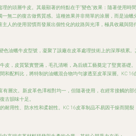
處理的頭層牛皮。其最顯著的特點在于“變色”效果：隨著使用時
獨一無二的復古做舊質感。這種效果并非簡單的涂層，而是油蠟
著主人的使用習慣而發展出個性化的紋路與光澤，極具收藏與陪
代表性變色油蠟牛皮型號，凝聚了該廠在皮革處理技術上的深厚積累
牛皮，皮質緊實豐滿，毛孔清晰，為后續工藝奠定了堅實基礎。
間和配料比，將特制的油蠟混合物均勻滲透至皮革深層。KC 1
顯且富有層次。新皮革色澤相對均一，但隨著使用，在經常接觸的
復古韻味十足。
的耐用性、防水性和柔韌性。KC 16皮革制品不易因干燥而開