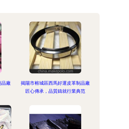
制品廠
揭陽市榕城區西馬好運皮革制品廠
匠心傳承，品質鑄就行業典范