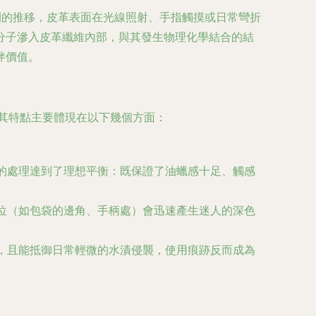
間的推移，皮革表面在光線照射、手指觸摸或日常彎折
分子滲入皮革纖維內部，與其發生物理化學結合的結
伴價值。
。其特點主要體現在以下幾個方面：
6的處理達到了理想平衡：既保證了油蠟感十足、觸感
部位（如包袋的邊角、手柄處）會迅速產生迷人的深色
裂，且能抵御日常輕微的水漬侵襲，使用痕跡反而成為