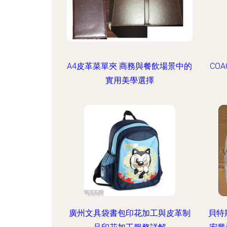
A4皮革菜單夾 商務與餐飲場景中的
CO
實用美學選擇
廣州文具袋書包印花加工與皮革制
貝特