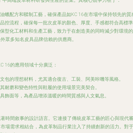
于中高端皮革材料研發與生產的企業。其核心競爭力在于：
油蠟配方和鞣制工藝，確保產品如KC 16在市場中保持領先的質
品控流程，確保每一批次皮革的顏色、厚度、手感都符合高標準
保型化工材料和生產工藝，致力于在創造美的同時減少對環境的
內外眾多知名皮具品牌信賴的供應商。
 16的應用領域十分廣泛：
文包的理想材料，尤其適合復古、工裝、阿美咔嘰等風格。
其耐磨和變色特性與鞋履的使用場景完美契合。
具飾面等，為產品增添溫暖的時間質感與人文氣息。
承載著時間敘事的設計語言。它連接了傳統皮革工藝的匠心與現代
知與市場需求相結合，為皮革制品行業注入了持續創新的活力。對