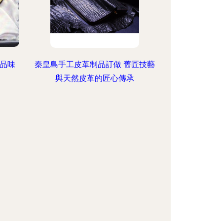
品味
秦皇島手工皮革制品訂做 舊匠技藝
與天然皮革的匠心傳承