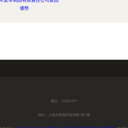
禾皮革制品有限責任公司產品
優勢
電話：1888838**
地址：上海市奉賢區海坤路1號1幢