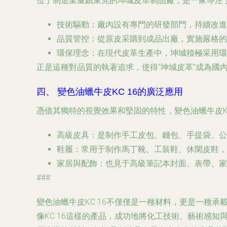
位于制造業重鎮東莞的坤城皮革制品廠，是一家專注
技術驅動
：廠內設有專門的研發部門，持續改進
品質管控
：從原皮采購到成品出廠，實施嚴格的
環保理念
：在現代皮革生產中，坤城積極采用環
正是這種對品質的執著追求，使得“坤城皮革”成為國
四、 變色油蠟牛皮KC 16的廣泛應用
憑借其獨特的視覺效果和堅固的特性，變色油蠟牛皮KC
高級皮具
：是制作手工皮包、錢包、手提袋、公
鞋履
：常用于制作馬丁靴、工裝鞋、休閑皮鞋，
家居與配飾
：也見于高級筆記本封面、表帶、家
###
變色油蠟牛皮KC 16不僅僅是一種材料，更是一種
像KC 16這樣的產品，成功地將化工技術、藝術感